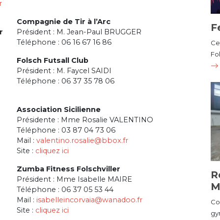
r
Compagnie de Tir à l’Arc
F
r
Président : M. Jean-Paul BRUGGER
Téléphone : 06 16 67 16 86
Cet
Fol
Folsch Futsall Club
Président : M. Faycel SAIDI
Téléphone : 06 37 35 78 06
Association Sicilienne
Présidente : Mme Rosalie VALENTINO
Téléphone : 03 87 04 73 06
Mail :
valentino.rosalie@bbox.fr
Site :
cliquez ici
Zumba Fitness Folschviller
R
Président : Mme Isabelle MAIRE
M
Téléphone : 06 37 05 53 44
Mail :
isabelleincorvaia@wanadoo.fr
Co
Site :
cliquez ici
gy