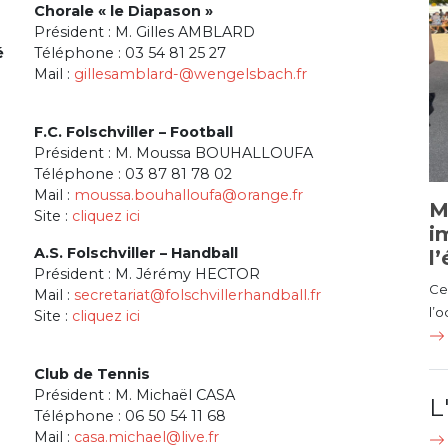
Chorale « le Diapason »
Président : M. Gilles AMBLARD
é
Téléphone : 03 54 81 25 27
Mail :
gillesamblard-@wengelsbach.fr
F.C. Folschviller – Football
Président : M. Moussa BOUHALLOUFA
Téléphone : 03 87 81 78 02
Mail :
moussa.bouhalloufa@orange.fr
M
Site :
cliquez ici
i
A.S. Folschviller – Handball
l
Président : M. Jérémy HECTOR
Ce 
Mail :
secretariat@folschvillerhandball.fr
l’
Site :
cliquez ici
Club de Tennis
Président : M. Michaël CASA
L
Téléphone : 06 50 54 11 68
Mail :
casa.michael@live.fr