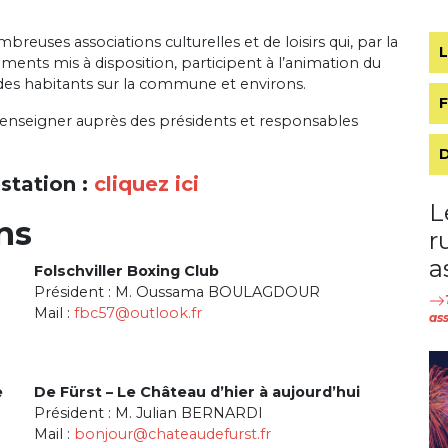
uses associations culturelles et de loisirs qui, par la
ements mis à disposition, participent à l’animation du
 des habitants sur la commune et environs.
se renseigner auprès des présidents et responsables
station :
cliquez ici
L
ns
r
a
Folschviller Boxing Club
Président : M. Oussama BOULAGDOUR
Mail :
fbc57@outlook.fr
ass
e
De Fürst – Le Château d’hier à aujourd’hui
Président : M. Julian BERNARDI
Mail :
bonjour@chateaudefurst.fr