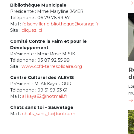
Bibliothèque Municipale
Présidente : Mme Maryline JAYER
Téléphone : 06 79 76 49 57
Mail :
folschviller.bibliotheque@orange.fr
Site :
cliquez ici
Comité Contre la Faim et pour le
Développement
Présidente : Mme Rose MISIK
Téléphone : 03 87 92 55 99
Site :
www.ccfd-terresolidaire.org
R
d
Centre Culturel des ALEVIS
Président : M. Ali Kaya UGUR
Lo
Téléphone : 09 51 59 33 61
mu
Mail :
alikaya62@hotmail.fr
Chats sans toi – Sauvetage
Mail :
chats_sans_toi@aol.com