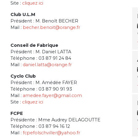
Site :
cliquez ici
Club U.L.M
Président : M. Benoît BECHER
Mail :
becher.benoit@orange.fr
Conseil de Fabrique
Président : M. Daniel LATTA
Téléphone : 03 87 91 24 84
Mail :
daniel.latta@orange.fr
Cyclo Club
Président : M. Amédée FAYER
Téléphone : 03 87 90 91 93
Mail :
amedee.fayer@gmail.com
Site :
cliquez ici
FCPE
Présidente : Mme Audrey DELAGOUTTE
Téléphone : 03 87 94 16 12
Mail :
fcpefolschviller@yahoo.fr