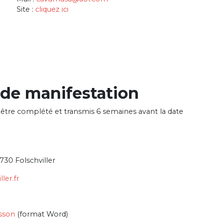
Site :
cliquez ici
de manifestation
être complété et transmis 6 semaines avant la date
7730 Folschviller
ler.fr
sson
(format Word)