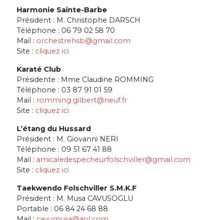
Harmonie Sainte-Barbe
Président : M. Christophe DARSCH
Téléphone : 06 79 02 58 70
Mail :
orchestrehsb@gmail.com
Site :
cliquez ici
Karaté Club
Présidente : Mme Claudine ROMMING
Téléphone : 03 87 91 01 59
Mail :
romming.gilbert@neuf.fr
Site :
cliquez ici
L’étang du Hussard
Président : M. Giovanni NERI
Téléphone : 09 51 67 41 88
Mail :
amicaledespecheurfolschviller@gmail.com
Site :
cliquez ici
Taekwendo Folschviller S.M.K.F
Président : M. Musa CAVUSOGLU
Portable : 06 84 24 68 88
Mail :
cavumusa@aol.com