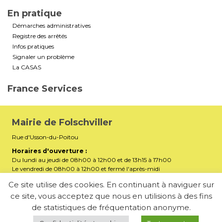
En pratique
Démarches administratives
Registre des arrêtés
Infos pratiques
Signaler un problème
La CASAS
France Services
Mairie de Folschviller
Rue d'Usson-du-Poitou
Horaires d'ouverture :
Du lundi au jeudi de 08h00 à 12h00 et de 13h15 à 17h00
Le vendredi de 08h00 à 12h00 et fermé l'après-midi
Téléphone :
03 87 29 32 90
Ce site utilise des cookies. En continuant à naviguer sur
ce site, vous acceptez que nous en utilisions à des fins
mairiefolschviller57730@gmail.com
E-mail :
de statistiques de fréquentation anonyme.
Membre de la Communauté d’Agglomération Saint-Avold
Synergie