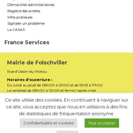
Démarches administratives
Registre des arrêtés
Infos pratiques
Signaler un problème
La CASAS
France Services
Mairie de Folschviller
Rue d'Usson-du-Poitou
Horaires d'ouverture :
Du lundi au jeudi de 08h00 à 12h00 et de 13h15 à 17h00
Le vendredi de 08h00 à 12h00 et fermé l'après-midi
Téléphone :
03 87 29 32 90
Ce site utilise des cookies. En continuant à naviguer sur
ce site, vous acceptez que nous en utilisions à des fins
mairiefolschviller57730@gmail.com
E-mail :
de statistiques de fréquentation anonyme.
Membre de la Communauté d’Agglomération Saint-Avold
Synergie
Confidentialité et cookies
Tout accepter