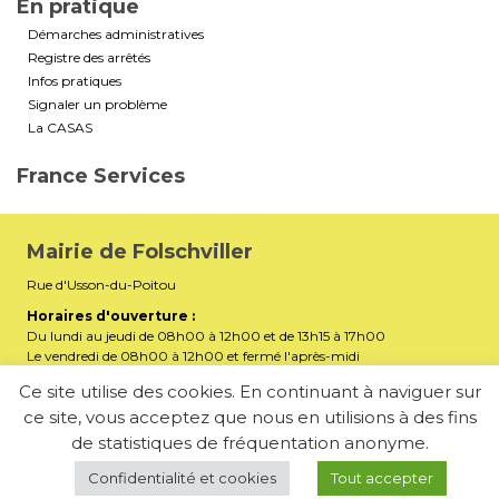
En pratique
Démarches administratives
Registre des arrêtés
Infos pratiques
Signaler un problème
La CASAS
France Services
Mairie de Folschviller
Rue d'Usson-du-Poitou
Horaires d'ouverture :
Du lundi au jeudi de 08h00 à 12h00 et de 13h15 à 17h00
Le vendredi de 08h00 à 12h00 et fermé l'après-midi
Téléphone :
03 87 29 32 90
Ce site utilise des cookies. En continuant à naviguer sur
ce site, vous acceptez que nous en utilisions à des fins
mairiefolschviller57730@gmail.com
E-mail :
de statistiques de fréquentation anonyme.
Membre de la Communauté d’Agglomération Saint-Avold
Synergie
Confidentialité et cookies
Tout accepter