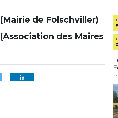
 (Mairie de Folschviller)
C
l (Association des Maires
D
L
F