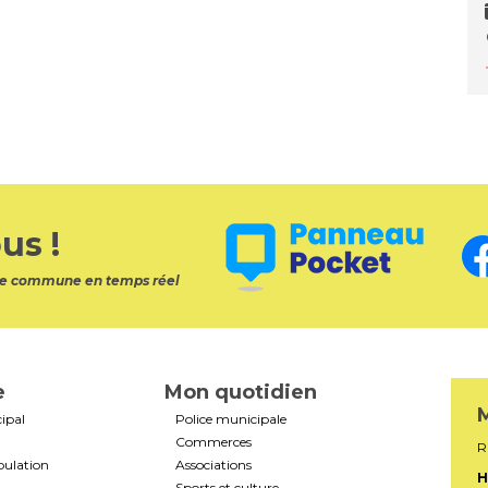
us !
otre commune en temps réel
e
Mon quotidien
M
ipal
Police municipale
Commerces
R
pulation
Associations
H
Sports et culture