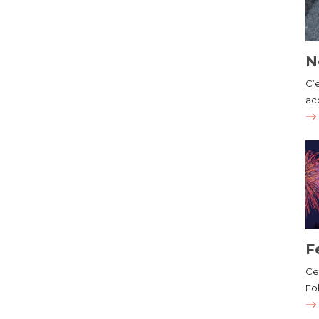
N
C’
ac
F
Cet
Fol