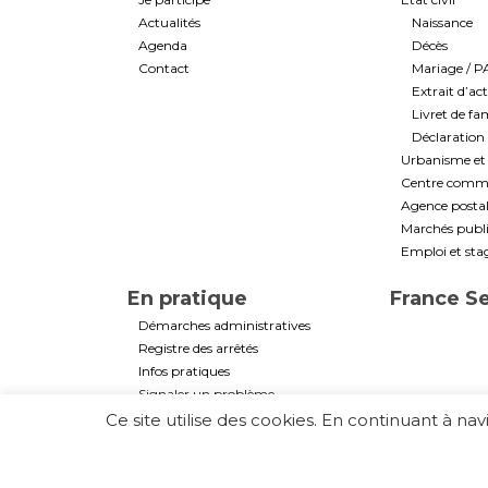
Actualités
Naissance
Agenda
Décès
Contact
Mariage / 
Extrait d’ac
Livret de fam
Déclaration 
Urbanisme et 
Centre commun
Agence post
Marchés public
Emploi et sta
En pratique
France S
Démarches administratives
Registre des arrêtés
Infos pratiques
Signaler un problème
La CASAS
Ce site utilise des cookies. En continuant à na