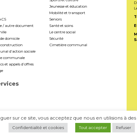
D
Jeunesse et éducation
L
Mobilité et transport
T
PACS
Seniors
te / autre document
Santé et soins
E
ille
Le centre social
M
de domicile
Sécurité
S
construction
Cimetière communal
al d’action sociale
ale communale
s et appels d’offres
ge
ervices
viguer sur ce site, vous acceptez que nous en utilisions à de
Confidentialité et cookies
Tout accepter
Refuser
-
Mentions légales
Politique de confidentialité