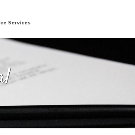
nce Services
al