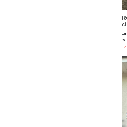
R
c
La
de 