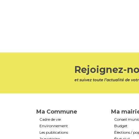
Rejoignez-no
et suivez toute l’actualité de v
Ma Commune
Ma mairi
Cadre de vie
Conseil munic
Environnement
Budget
Les publications
Élections / po
Je participe
État civil