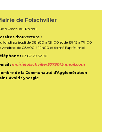
airie de Folschviller
ue d'Usson-du-Poitou
oraires d'ouverture :
u lundi au jeudi de 08h00 à 12h00 et de 13h15 à 17h00
e vendredi de 08h00 à 12h00 et fermé l'après-midi
éléphone :
03 87 29 32 90
mairiefolschviller57730@gmail.com
-mail :
embre de la Communauté d’Agglomération
aint-Avold Synergie