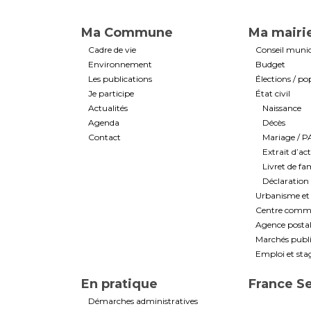
Ma Commune
Ma mairi
Cadre de vie
Conseil munic
Environnement
Budget
Les publications
Élections / po
Je participe
État civil
Actualités
Naissance
Agenda
Décès
Contact
Mariage / 
Extrait d’ac
Livret de fam
Déclaration 
Urbanisme et 
Centre commun
Agence post
Marchés public
Emploi et sta
En pratique
France S
Démarches administratives