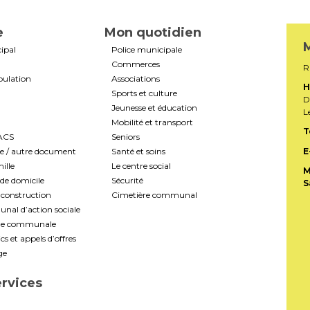
e
Mon quotidien
M
ipal
Police municipale
Commerces
R
pulation
Associations
H
Sports et culture
D
Jeunesse et éducation
L
Mobilité et transport
T
PACS
Seniors
te / autre document
Santé et soins
E
ille
Le centre social
M
de domicile
Sécurité
S
construction
Cimetière communal
al d’action sociale
ale communale
s et appels d’offres
ge
ervices