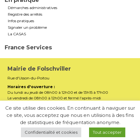
En pratique
Démarches administratives
Registre des arrêtés
Infos pratiques
Signaler un problème
La CASAS
France Services
Mairie de Folschviller
Rue d'Usson-du-Poitou
Horaires d'ouverture :
Du lundi au jeudi de 08h00 à 12h00 et de 13h15 à 17h00
Le vendredi de 08h00 à 12h00 et fermé l'après-midi
Téléphone :
03 87 29 32 90
Ce site utilise des cookies. En continuant à naviguer sur
ce site, vous acceptez que nous en utilisions à des fins
mairiefolschviller57730@gmail.com
E-mail :
de statistiques de fréquentation anonyme.
Membre de la Communauté d’Agglomération Saint-Avold
Synergie
Confidentialité et cookies
Tout accepter