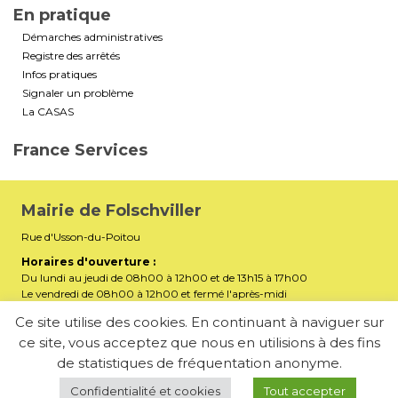
En pratique
Démarches administratives
Registre des arrêtés
Infos pratiques
Signaler un problème
La CASAS
France Services
Mairie de Folschviller
Rue d'Usson-du-Poitou
Horaires d'ouverture :
Du lundi au jeudi de 08h00 à 12h00 et de 13h15 à 17h00
Le vendredi de 08h00 à 12h00 et fermé l'après-midi
Téléphone :
03 87 29 32 90
Ce site utilise des cookies. En continuant à naviguer sur
ce site, vous acceptez que nous en utilisions à des fins
mairiefolschviller57730@gmail.com
E-mail :
de statistiques de fréquentation anonyme.
Membre de la Communauté d’Agglomération Saint-Avold
Synergie
Confidentialité et cookies
Tout accepter