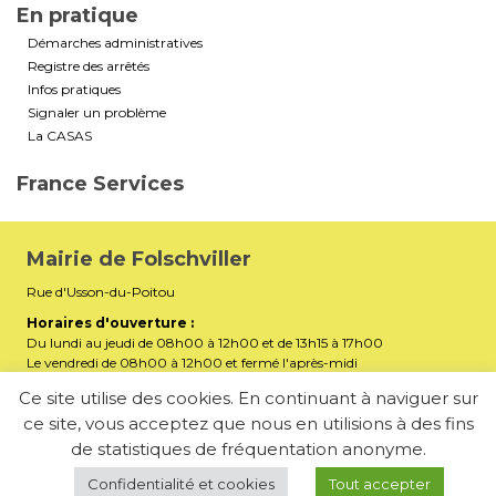
En pratique
Démarches administratives
Registre des arrêtés
Infos pratiques
Signaler un problème
La CASAS
France Services
Mairie de Folschviller
Rue d'Usson-du-Poitou
Horaires d'ouverture :
Du lundi au jeudi de 08h00 à 12h00 et de 13h15 à 17h00
Le vendredi de 08h00 à 12h00 et fermé l'après-midi
Téléphone :
03 87 29 32 90
Ce site utilise des cookies. En continuant à naviguer sur
ce site, vous acceptez que nous en utilisions à des fins
mairiefolschviller57730@gmail.com
E-mail :
de statistiques de fréquentation anonyme.
Membre de la Communauté d’Agglomération Saint-Avold
Synergie
Confidentialité et cookies
Tout accepter