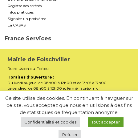
Registre des arrêtés
Infos pratiques
Signaler un problème
La CASAS
France Services
Mairie de Folschviller
Rue d'Usson-du-Poitou
Horaires d'ouverture :
Du lundi au jeudi de 08h00 à 12h00 et de 13h15 à 17h00
Le vendredi de 08h00 à 12h00 et fermé l'après-midi
Téléphone :
03 87 29 32 90
Ce site utilise des cookies. En continuant à naviguer sur
ce site, vous acceptez que nous en utilisions à des fins
mairiefolschviller57730@gmail.com
E-mail :
de statistiques de fréquentation anonyme.
Membre de la Communauté d’Agglomération Saint-Avold
Synergie
Confidentialité et cookies
Tout accepter
Refuser
-
Mentions légales
Politique de confidentialité