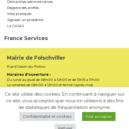
Démarches administratives
Registre des arrêtés
Infos pratiques
Signaler un problème
La CASAS
France Services
Mairie de Folschviller
Rue d'Usson-du-Poitou
Horaires d'ouverture :
Du lundi au jeudi de 08h00 à 12h00 et de 13h15 à 17h00
Le vendredi de 08h00 à 12h00 et fermé l'après-midi
Téléphone :
03 87 29 32 90
Ce site utilise des cookies. En continuant à naviguer sur
ce site, vous acceptez que nous en utilisions à des fins
mairiefolschviller57730@gmail.com
E-mail :
de statistiques de fréquentation anonyme.
Membre de la Communauté d’Agglomération Saint-Avold
Synergie
Confidentialité et cookies
Tout accepter
Refuser
-
Mentions légales
Politique de confidentialité