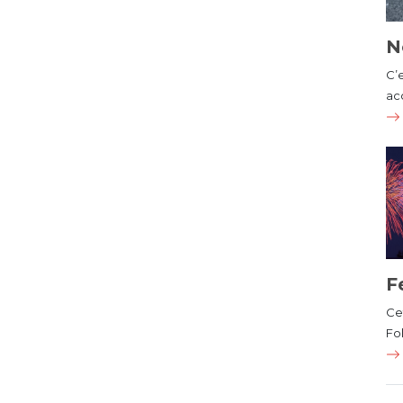
N
C’
ac
F
Cet
Fol