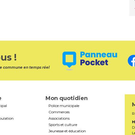
us !
otre commune en temps réel
e
Mon quotidien
M
ipal
Police municipale
Commerces
R
pulation
Associations
H
Sports et culture
D
Jeunesse et éducation
L