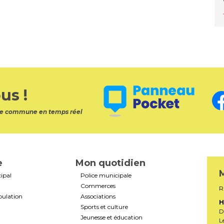
us !
otre commune en temps réel
e
Mon quotidien
M
ipal
Police municipale
Commerces
R
pulation
Associations
H
Sports et culture
D
Jeunesse et éducation
L