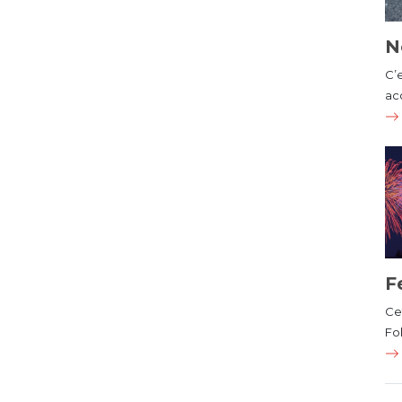
N
C’
ac
F
Cet
Fol