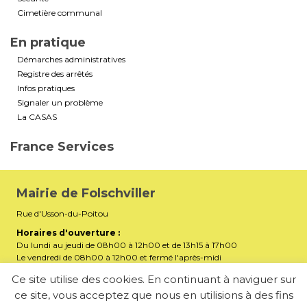
Cimetière communal
En pratique
Démarches administratives
Registre des arrêtés
Infos pratiques
Signaler un problème
La CASAS
France Services
Mairie de Folschviller
Rue d'Usson-du-Poitou
Horaires d'ouverture :
Du lundi au jeudi de 08h00 à 12h00 et de 13h15 à 17h00
Le vendredi de 08h00 à 12h00 et fermé l'après-midi
Téléphone :
03 87 29 32 90
Ce site utilise des cookies. En continuant à naviguer sur
ce site, vous acceptez que nous en utilisions à des fins
mairiefolschviller57730@gmail.com
E-mail :