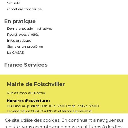
Sécurité
Cimetière communal
En pratique
Démarches administratives
Registre des arrêtés
Infos pratiques
Signaler un problème
La CASAS
France Services
Mairie de Folschviller
Rue d'Usson-du-Poitou
Horaires d'ouverture :
Du lundi au jeudi de 08h00 à 12h00 et de 13h15 à 17h00
Le vendredi de 08h00 à 12h00 et fermé l'après-midi
Téléphone :
03 87 29 32 90
Ce site utilise des cookies. En continuant à naviguer sur
ce site, vous acceptez que nous en utilisions à des fins
mairiefolschviller57730@gmail.com
E-mail :