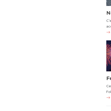
N
C’
ac
F
Cet
Fol