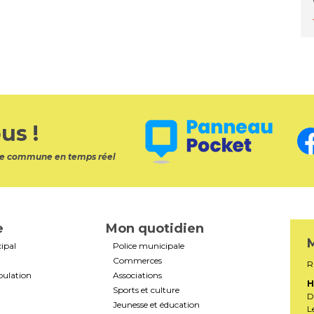
us !
otre commune en temps réel
e
Mon quotidien
M
ipal
Police municipale
Commerces
R
pulation
Associations
H
Sports et culture
D
Jeunesse et éducation
L