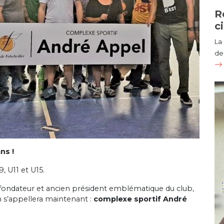
R
c
La
de 
ns !
, U11 et U15.
ndateur et ancien président emblématique du club,
n s’appellera maintenant :
complexe sportif André