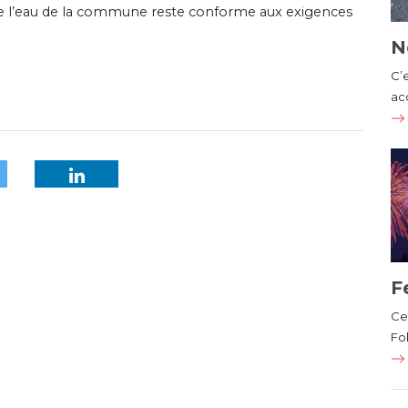
 de l’eau de la commune reste conforme aux exigences
N
C’
ac
F
Cet
Fol