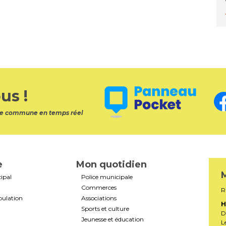
us !
otre commune en temps réel
e
Mon quotidien
M
ipal
Police municipale
Commerces
R
pulation
Associations
H
Sports et culture
D
Jeunesse et éducation
L