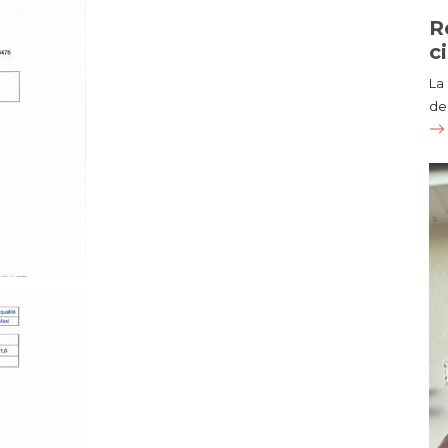
R
c
La
de 