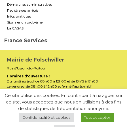
Démarches administratives
Registre des arrêtés
Infos pratiques
Signaler un problème
La CASAS
France Services
Mairie de Folschviller
Rue d'Usson-du-Poitou
Horaires d'ouverture :
Du lundi au jeudi de 08h00 à 12h00 et de 13h15 à 17h00
Le vendredi de 08h00 à 12h00 et fermé l'après-midi
Téléphone :
03 87 29 32 90
Ce site utilise des cookies. En continuant à naviguer sur
ce site, vous acceptez que nous en utilisions à des fins
mairiefolschviller57730@gmail.com
E-mail :
de statistiques de fréquentation anonyme.
Membre de la Communauté d’Agglomération Saint-Avold
Synergie
Confidentialité et cookies
Tout accepter