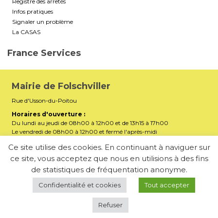
Registre des arrêtés
Infos pratiques
Signaler un problème
La CASAS
France Services
Mairie de Folschviller
Rue d'Usson-du-Poitou
Horaires d'ouverture :
Du lundi au jeudi de 08h00 à 12h00 et de 13h15 à 17h00
Le vendredi de 08h00 à 12h00 et fermé l'après-midi
Téléphone :
03 87 29 32 90
Ce site utilise des cookies. En continuant à naviguer sur
ce site, vous acceptez que nous en utilisions à des fins
mairiefolschviller57730@gmail.com
E-mail :
de statistiques de fréquentation anonyme.
Membre de la Communauté d’Agglomération Saint-Avold
Synergie
Confidentialité et cookies
Tout accepter
Refuser
-
Mentions légales
Politique de confidentialité