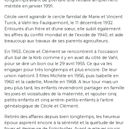
longtemps avant de prendre une retraite amplement
méritée en janvier 1991.
Cécile vient agrandir le cercle familial de Marie et Vincent
Turck, à Vahl-les-Faulquemont, le 11 décembre 1932.
Entourés d’un frère et d’une sœur, elle subit également
les affres du conflit mondial et de l’exode de 1940, et aide
beaucoup aux travaux de ses parents agriculteurs.
En 1953, Cécile et Clément se rencontrent à l’occasion
d’un bal de la Kirb comme il y en avait du côté de Vahl,
pour se dire un bon oui le 29 avril 1955. Ce qui va les
engager pour très longtemps et plus encore. De leur
union naitront 3 filles Michèle en 1956, puis Isabelle en
1960 et la cadette, Mireille en 1968. A leur tour mais un
peu plus tard, les enfants reviendront partager en famille
les joies et vicissitudes de la maternité, et rajouter cinq
petits-enfants et cinq arrière-petits-enfants à l’arbre
généalogique de Cécile et Clément.
Retirés des affaires depuis bien longtemps, les heureux
époux aspirent encore à la sérénité et la quiétude de leur
foyer et demeure de Folschviller. Avant quelques soucis