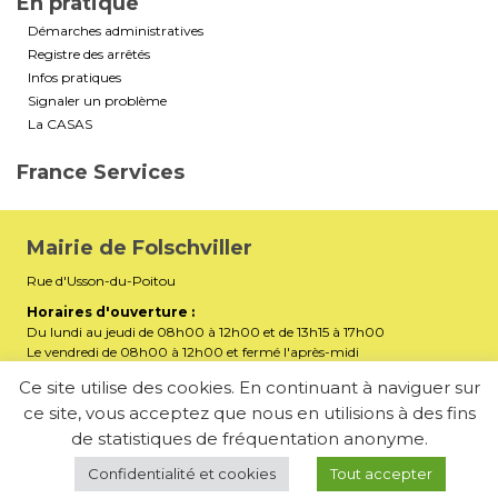
En pratique
Démarches administratives
Registre des arrêtés
Infos pratiques
Signaler un problème
La CASAS
France Services
Mairie de Folschviller
Rue d'Usson-du-Poitou
Horaires d'ouverture :
Du lundi au jeudi de 08h00 à 12h00 et de 13h15 à 17h00
Le vendredi de 08h00 à 12h00 et fermé l'après-midi
Téléphone :
03 87 29 32 90
Ce site utilise des cookies. En continuant à naviguer sur
ce site, vous acceptez que nous en utilisions à des fins
mairiefolschviller57730@gmail.com
E-mail :
de statistiques de fréquentation anonyme.
Membre de la Communauté d’Agglomération Saint-Avold
Synergie
Confidentialité et cookies
Tout accepter