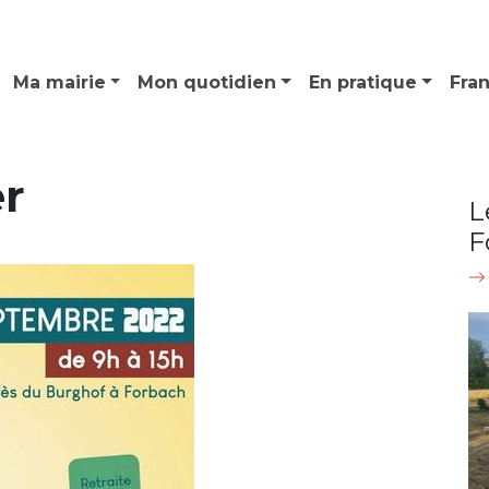
Ma mairie
Mon quotidien
En pratique
Fra
er
L
F