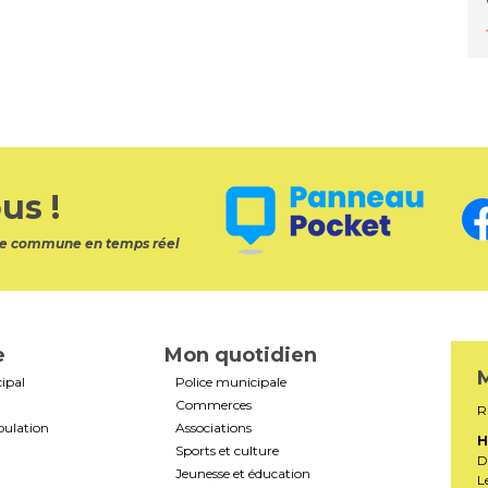
us !
otre commune en temps réel
e
Mon quotidien
M
ipal
Police municipale
Commerces
R
pulation
Associations
H
Sports et culture
D
Jeunesse et éducation
L