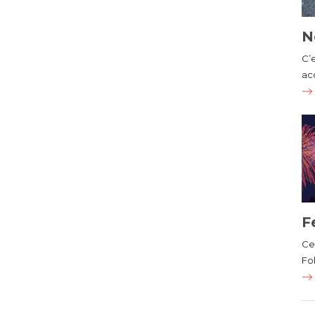
N
C’
ac
F
Cet
Fol