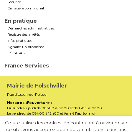
Sécurité
Cimetière communal
En pratique
Démarches administratives
Registre des arrêtés
Infos pratiques
Signaler un problème
La CASAS
France Services
Mairie de Folschviller
Rue d'Usson-du-Poitou
Horaires d'ouverture :
Du lundi au jeudi de 08h00 à 12h00 et de 13h15 à 17h00
Le vendredi de 08h00 à 12h00 et fermé l'après-midi
Téléphone :
03 87 29 32 90
Ce site utilise des cookies. En continuant à naviguer sur
ce site, vous acceptez que nous en utilisions à des fins
mairiefolschviller57730@gmail.com
E-mail :