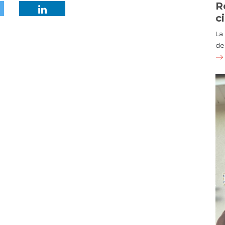
R
c
La
de 