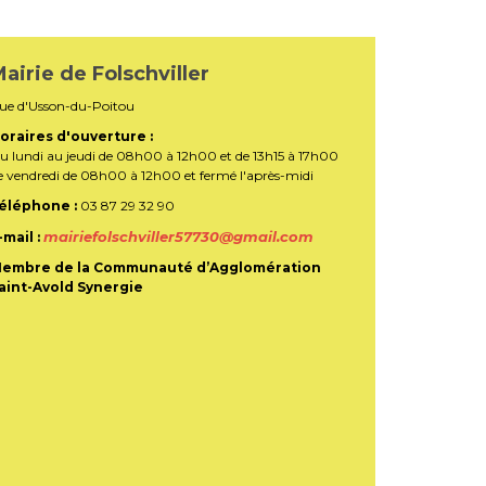
airie de Folschviller
ue d'Usson-du-Poitou
oraires d'ouverture :
u lundi au jeudi de 08h00 à 12h00 et de 13h15 à 17h00
e vendredi de 08h00 à 12h00 et fermé l'après-midi
éléphone :
03 87 29 32 90
mairiefolschviller57730@gmail.com
-mail :
embre de la Communauté d’Agglomération
aint-Avold Synergie