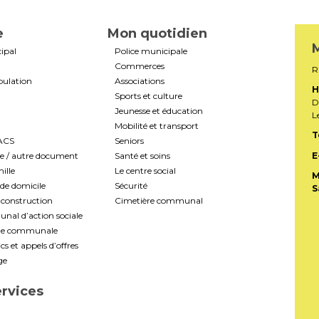
e
Mon quotidien
M
ipal
Police municipale
Commerces
R
pulation
Associations
H
Sports et culture
D
Jeunesse et éducation
L
Mobilité et transport
T
PACS
Seniors
te / autre document
Santé et soins
E
ille
Le centre social
M
de domicile
Sécurité
S
construction
Cimetière communal
al d’action sociale
ale communale
s et appels d’offres
ge
ervices