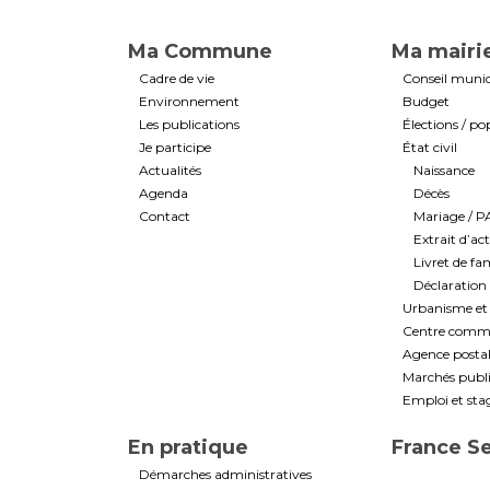
Ma Commune
Ma mairi
Cadre de vie
Conseil munic
Environnement
Budget
Les publications
Élections / po
Je participe
État civil
Actualités
Naissance
Agenda
Décès
Contact
Mariage / 
Extrait d’ac
Livret de fam
Déclaration 
Urbanisme et 
Centre commun
Agence post
Marchés public
Emploi et sta
En pratique
France S
Démarches administratives