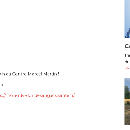
C
Tr
du 
9 h au Centre Marcel Martin !
! «
s://mon-rdv-dondesang.efs.sante.fr/