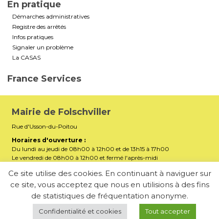
En pratique
Démarches administratives
Registre des arrêtés
Infos pratiques
Signaler un problème
La CASAS
France Services
Mairie de Folschviller
Rue d'Usson-du-Poitou
Horaires d'ouverture :
Du lundi au jeudi de 08h00 à 12h00 et de 13h15 à 17h00
Le vendredi de 08h00 à 12h00 et fermé l'après-midi
Téléphone :
03 87 29 32 90
Ce site utilise des cookies. En continuant à naviguer sur
ce site, vous acceptez que nous en utilisions à des fins
mairiefolschviller57730@gmail.com
E-mail :
de statistiques de fréquentation anonyme.
Membre de la Communauté d’Agglomération Saint-Avold
Synergie
Confidentialité et cookies
Tout accepter