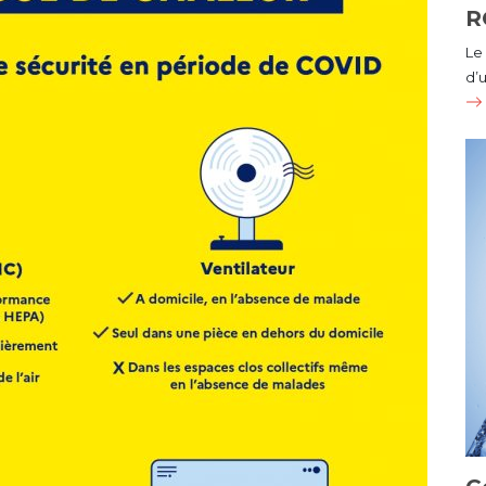
R
Le
d’u