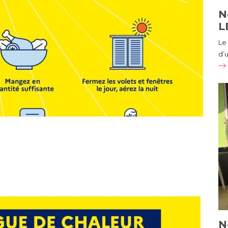
N
L
Le
d’u
N