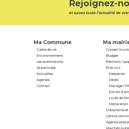
Rejoignez-no
et suivez toute l’actualité de v
Ma Commune
Ma mairi
Cadre de vie
Conseil munic
Environnement
Budget
Les publications
Élections / po
Je participe
État civil
Actualités
Naissance
Agenda
Décès
Contact
Mariage / 
Extrait d’ac
Livret de fam
Déclaration 
Urbanisme et 
Centre commun
Agence post
Marchés public