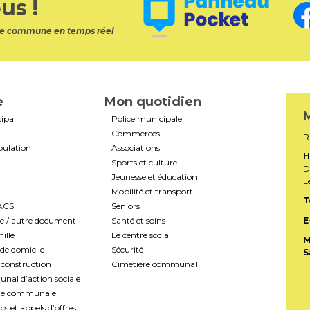
us !
otre commune en temps réel
e
Mon quotidien
M
ipal
Police municipale
Commerces
R
pulation
Associations
H
Sports et culture
D
Jeunesse et éducation
L
Mobilité et transport
T
PACS
Seniors
te / autre document
Santé et soins
E
ille
Le centre social
M
de domicile
Sécurité
S
construction
Cimetière communal
al d’action sociale
ale communale
s et appels d’offres