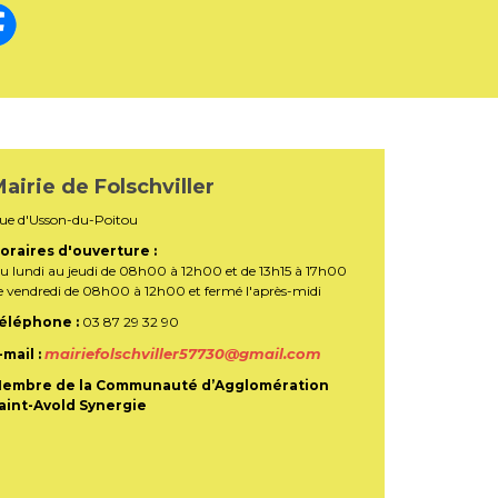
airie de Folschviller
ue d'Usson-du-Poitou
oraires d'ouverture :
u lundi au jeudi de 08h00 à 12h00 et de 13h15 à 17h00
e vendredi de 08h00 à 12h00 et fermé l'après-midi
éléphone :
03 87 29 32 90
mairiefolschviller57730@gmail.com
-mail :
embre de la Communauté d’Agglomération
aint-Avold Synergie