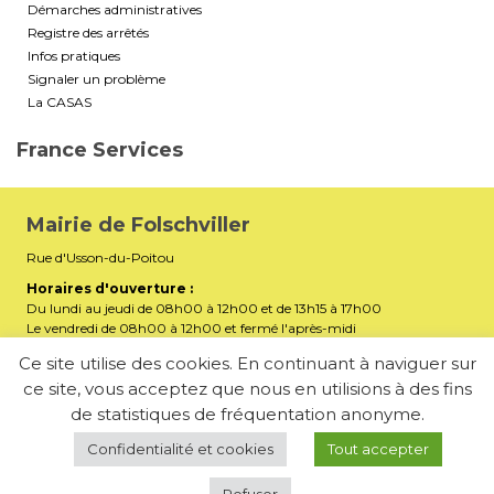
Démarches administratives
Registre des arrêtés
Infos pratiques
Signaler un problème
La CASAS
France Services
Mairie de Folschviller
Rue d'Usson-du-Poitou
Horaires d'ouverture :
Du lundi au jeudi de 08h00 à 12h00 et de 13h15 à 17h00
Le vendredi de 08h00 à 12h00 et fermé l'après-midi
Téléphone :
03 87 29 32 90
Ce site utilise des cookies. En continuant à naviguer sur
ce site, vous acceptez que nous en utilisions à des fins
mairiefolschviller57730@gmail.com
E-mail :
de statistiques de fréquentation anonyme.
Membre de la Communauté d’Agglomération Saint-Avold
Synergie
Confidentialité et cookies
Tout accepter