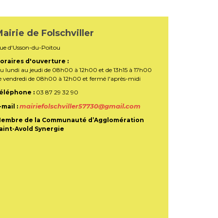
airie de Folschviller
ue d'Usson-du-Poitou
oraires d'ouverture :
u lundi au jeudi de 08h00 à 12h00 et de 13h15 à 17h00
e vendredi de 08h00 à 12h00 et fermé l'après-midi
éléphone :
03 87 29 32 90
mairiefolschviller57730@gmail.com
-mail :
embre de la Communauté d’Agglomération
aint-Avold Synergie