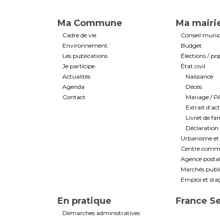
Ma Commune
Ma mairi
Cadre de vie
Conseil munic
Environnement
Budget
Les publications
Élections / po
Je participe
État civil
Actualités
Naissance
Agenda
Décès
Contact
Mariage / 
Extrait d’ac
Livret de fam
Déclaration 
Urbanisme et 
Centre commun
Agence post
Marchés public
Emploi et sta
En pratique
France S
Démarches administratives