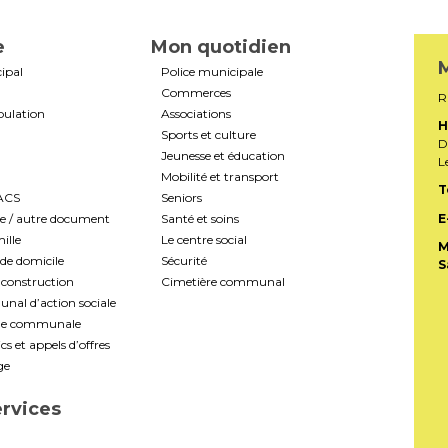
e
Mon quotidien
M
ipal
Police municipale
Commerces
R
pulation
Associations
H
Sports et culture
D
Jeunesse et éducation
L
Mobilité et transport
T
PACS
Seniors
te / autre document
Santé et soins
E
ille
Le centre social
M
de domicile
Sécurité
S
construction
Cimetière communal
al d’action sociale
ale communale
s et appels d’offres
ge
ervices