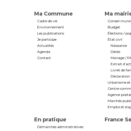
Ma Commune
Ma mairi
Cadre de vie
Conseil munic
Environnement
Budget
Les publications
Élections / po
Je participe
État civil
Actualités
Naissance
Agenda
Décès
Contact
Mariage / 
Extrait d’ac
Livret de fam
Déclaration 
Urbanisme et 
Centre commun
Agence post
Marchés public
Emploi et sta
En pratique
France S
Démarches administratives