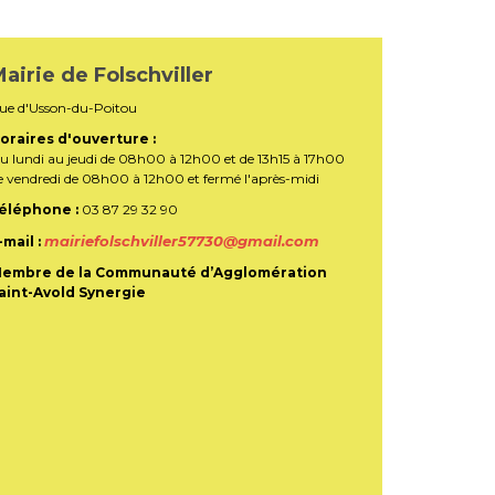
airie de Folschviller
ue d'Usson-du-Poitou
oraires d'ouverture :
u lundi au jeudi de 08h00 à 12h00 et de 13h15 à 17h00
e vendredi de 08h00 à 12h00 et fermé l'après-midi
éléphone :
03 87 29 32 90
mairiefolschviller57730@gmail.com
-mail :
embre de la Communauté d’Agglomération
aint-Avold Synergie