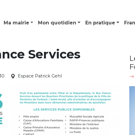
Ma mairie
Mon quotidien
En pratique
Fra
ance Services
L
F
h30
Espace Patrick Gehl