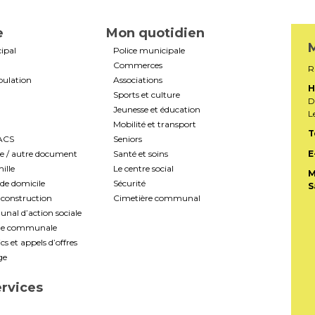
e
Mon quotidien
M
ipal
Police municipale
Commerces
R
pulation
Associations
H
Sports et culture
D
Jeunesse et éducation
L
Mobilité et transport
T
PACS
Seniors
te / autre document
Santé et soins
E
ille
Le centre social
M
de domicile
Sécurité
S
construction
Cimetière communal
al d’action sociale
ale communale
s et appels d’offres
ge
ervices