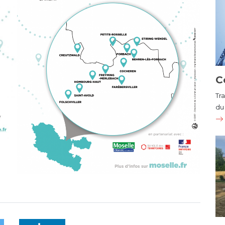
C
Tr
du 