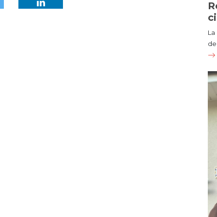
R
c
La
de 