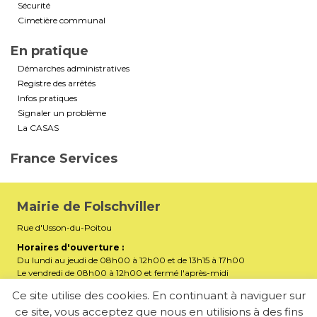
Sécurité
Cimetière communal
En pratique
Démarches administratives
Registre des arrêtés
Infos pratiques
Signaler un problème
La CASAS
France Services
Mairie de Folschviller
Rue d'Usson-du-Poitou
Horaires d'ouverture :
Du lundi au jeudi de 08h00 à 12h00 et de 13h15 à 17h00
Le vendredi de 08h00 à 12h00 et fermé l'après-midi
Téléphone :
03 87 29 32 90
Ce site utilise des cookies. En continuant à naviguer sur
ce site, vous acceptez que nous en utilisions à des fins
mairiefolschviller57730@gmail.com
E-mail :