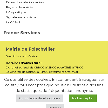
Démarches administratives
Registre des arrêtés
Infos pratiques
Signaler un problème
La CASAS
France Services
Mairie de Folschviller
Rue d'Usson-du-Poitou
Horaires d'ouverture :
Du lundi au jeudi de 08h00 à 12h00 et de 13h15 à 17h00
Le vendredi de 08h00 à 12h00 et fermé l'après-midi
Téléphone :
03 87 29 32 90
Ce site utilise des cookies. En continuant à naviguer sur
ce site, vous acceptez que nous en utilisions à des fins
mairiefolschviller57730@gmail.com
E-mail :
de statistiques de fréquentation anonyme.
Membre de la Communauté d’Agglomération Saint-Avold
Synergie
Confidentialité et cookies
Tout accepter