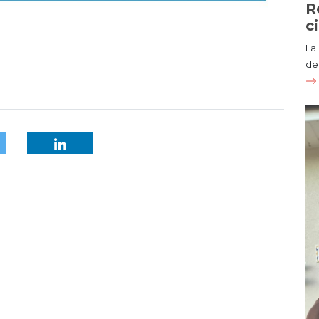
R
c
La
de 