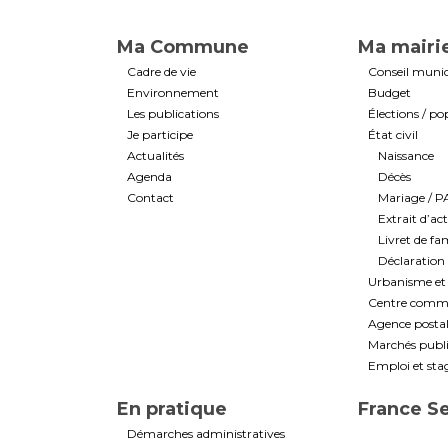
Ma Commune
Ma mairi
Cadre de vie
Conseil munic
Environnement
Budget
Les publications
Élections / po
Je participe
État civil
Actualités
Naissance
Agenda
Décès
Contact
Mariage / 
Extrait d’ac
Livret de fam
Déclaration 
Urbanisme et 
Centre commun
Agence post
Marchés public
Emploi et sta
En pratique
France S
Démarches administratives