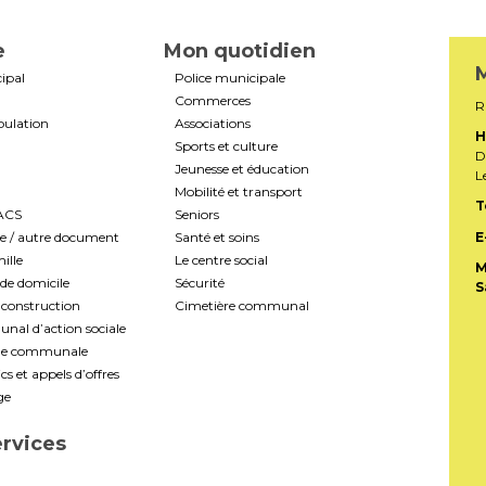
e
Mon quotidien
M
ipal
Police municipale
Commerces
R
pulation
Associations
H
Sports et culture
D
Jeunesse et éducation
L
Mobilité et transport
T
PACS
Seniors
te / autre document
Santé et soins
E
ille
Le centre social
M
de domicile
Sécurité
S
construction
Cimetière communal
al d’action sociale
ale communale
s et appels d’offres
ge
ervices