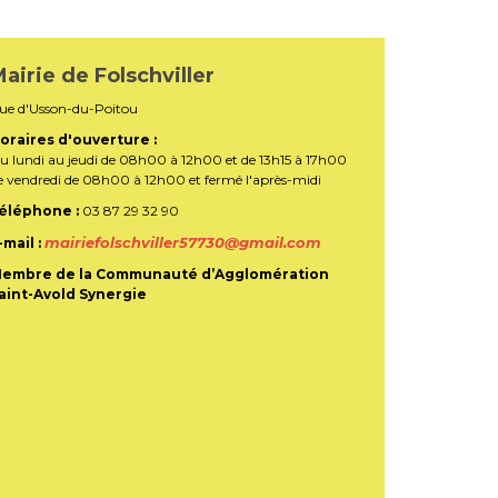
airie de Folschviller
ue d'Usson-du-Poitou
oraires d'ouverture :
u lundi au jeudi de 08h00 à 12h00 et de 13h15 à 17h00
e vendredi de 08h00 à 12h00 et fermé l'après-midi
éléphone :
03 87 29 32 90
mairiefolschviller57730@gmail.com
-mail :
embre de la Communauté d’Agglomération
aint-Avold Synergie