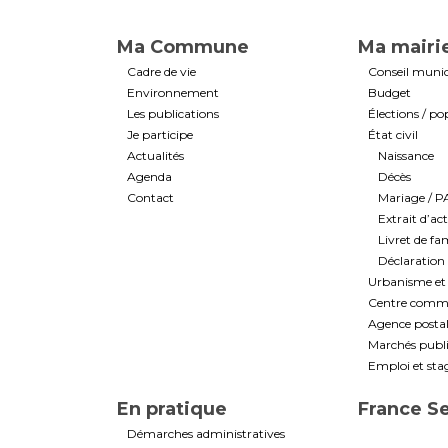
Ma Commune
Ma mairi
Cadre de vie
Conseil munic
Environnement
Budget
Les publications
Élections / po
Je participe
État civil
Actualités
Naissance
Agenda
Décès
Contact
Mariage / 
Extrait d’ac
Livret de fam
Déclaration 
Urbanisme et 
Centre commun
Agence post
Marchés public
Emploi et sta
En pratique
France S
Démarches administratives