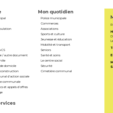
e
Mon quotidien
M
ipal
Police municipale
Commerces
R
pulation
Associations
H
Sports et culture
D
Jeunesse et éducation
L
Mobilité et transport
T
PACS
Seniors
te / autre document
Santé et soins
E
ille
Le centre social
M
de domicile
Sécurité
S
construction
Cimetière communal
al d’action sociale
ale communale
s et appels d’offres
ge
ervices