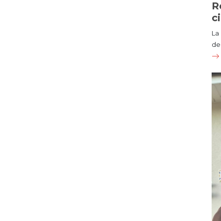
R
c
La
de 