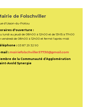
airie de Folschviller
ue d'Usson-du-Poitou
oraires d'ouverture :
u lundi au jeudi de 08h00 à 12h00 et de 13h15 à 17h00
e vendredi de 08h00 à 12h00 et fermé l'après-midi
éléphone :
03 87 29 32 90
mairiefolschviller57730@gmail.com
-mail :
embre de la Communauté d’Agglomération
aint-Avold Synergie