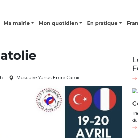
Ma mairie
Mon quotidien
En pratique
Fra
natolie
L
F
2h
Mosquée Yunus Emre Camii
C
Tr
du 