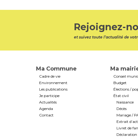
Rejoignez-no
et suivez toute l’actualité de v
Ma Commune
Ma mairi
Cadre de vie
Conseil munic
Environnement
Budget
Les publications
Élections / po
Je participe
État civil
Actualités
Naissance
Agenda
Décès
Contact
Mariage / 
Extrait d’ac
Livret de fam
Déclaration 