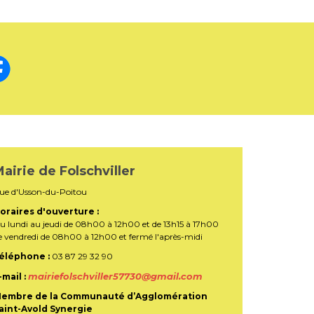
airie de Folschviller
ue d'Usson-du-Poitou
oraires d'ouverture :
u lundi au jeudi de 08h00 à 12h00 et de 13h15 à 17h00
e vendredi de 08h00 à 12h00 et fermé l'après-midi
éléphone :
03 87 29 32 90
mairiefolschviller57730@gmail.com
-mail :
embre de la Communauté d’Agglomération
aint-Avold Synergie