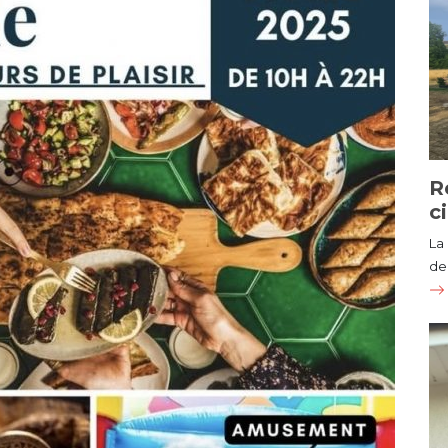
R
c
La
de 