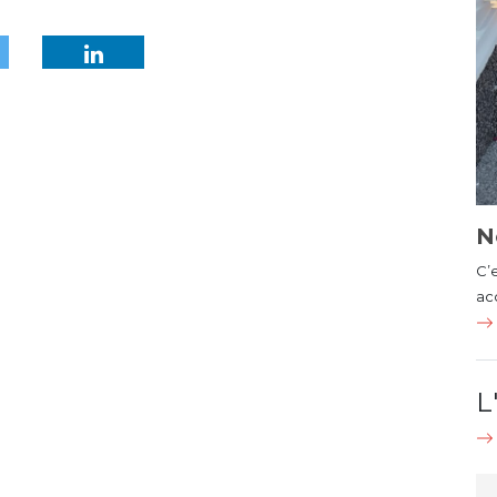
N
C’
ac
L