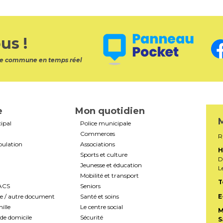
us !
otre commune en temps réel
e
Mon quotidien
M
ipal
Police municipale
Commerces
R
pulation
Associations
H
Sports et culture
D
Jeunesse et éducation
L
Mobilité et transport
T
PACS
Seniors
te / autre document
Santé et soins
E
ille
Le centre social
M
de domicile
Sécurité
S