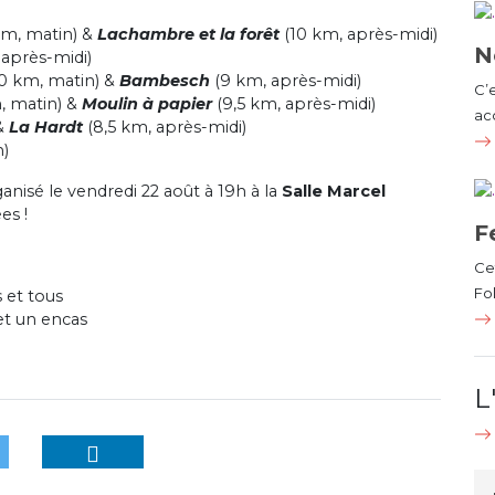
m, matin) &
Lachambre et la forêt
(10 km, après-midi)
N
après-midi)
0 km, matin) &
Bambesch
(9 km, après-midi)
C’
, matin) &
Moulin à papier
(9,5 km, après-midi)
ac
 &
La Hardt
(8,5 km, après-midi)
n)
anisé le vendredi 22 août à 19h à la
Salle Marcel
es !
F
Cet
Fol
s et tous
et un encas
L