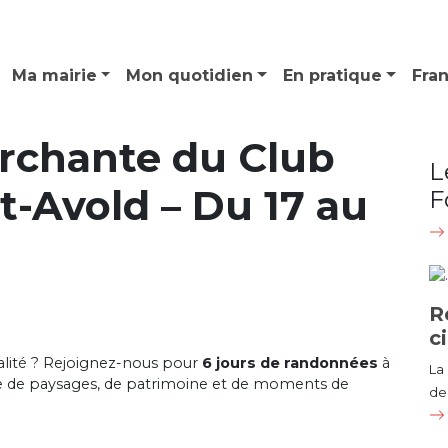
Ma mairie
Mon quotidien
En pratique
Fra
rchante du Club
L
t-Avold – Du 17 au
F
R
c
ialité ? Rejoignez-nous pour
6 jours de randonnées
à
La
tre de paysages, de patrimoine et de moments de
de 