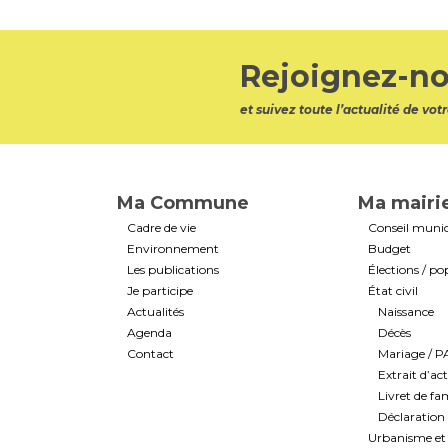
Rejoignez-no
et suivez toute l’actualité de v
Ma Commune
Ma mairi
Cadre de vie
Conseil munic
Environnement
Budget
Les publications
Élections / po
Je participe
État civil
Actualités
Naissance
Agenda
Décès
Contact
Mariage / 
Extrait d’ac
Livret de fam
Déclaration 
Urbanisme et 