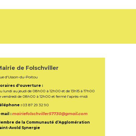
airie de Folschviller
ue d'Usson-du-Poitou
oraires d'ouverture :
u lundi au jeudi de 08h00 à 12h00 et de 13h15 à 17h00
e vendredi de 08h00 à 12h00 et fermé l'après-midi
éléphone :
03 87 29 32 90
mairiefolschviller57730@gmail.com
-mail :
embre de la Communauté d’Agglomération
aint-Avold Synergie