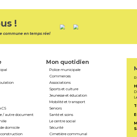
us !
otre commune en temps réel
e
Mon quotidien
M
ipal
Police municipale
Commerces
R
pulation
Associations
H
Sports et culture
D
Jeunesse et éducation
L
Mobilité et transport
T
PACS
Seniors
te / autre document
Santé et soins
E
ille
Le centre social
M
de domicile
Sécurité
S
construction
Cimetière communal