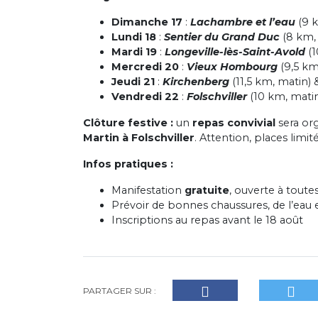
Dimanche 17
:
Lachambre et l’eau
(9 k
Lundi 18
:
Sentier du Grand Duc
(8 km, 
Mardi 19
:
Longeville-lès-Saint-Avold
(1
Mercredi 20
:
Vieux Hombourg
(9,5 km
Jeudi 21
:
Kirchenberg
(11,5 km, matin)
Vendredi 22
:
Folschviller
(10 km, mati
Clôture festive :
un
repas convivial
sera org
Martin à Folschviller
. Attention, places limité
Infos pratiques :
Manifestation
gratuite
, ouverte à toute
Prévoir de bonnes chaussures, de l’eau 
Inscriptions au repas avant le 18 août
PARTAGER SUR :