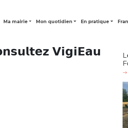
Ma mairie
Mon quotidien
En pratique
Fra
𝗻𝘀𝘂𝗹𝘁𝗲𝘇 𝗩𝗶𝗴𝗶𝗘𝗮𝘂
L
F