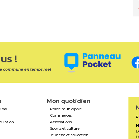
us !
otre commune en temps réel
e
Mon quotidien
M
ipal
Police municipale
Commerces
R
pulation
Associations
H
Sports et culture
D
Jeunesse et éducation
L