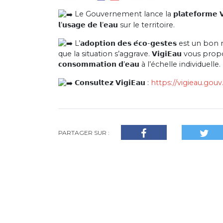
Le Gouvernement lance la 𝗽𝗹𝗮𝘁𝗲𝗳𝗼𝗿𝗺𝗲 𝗩𝗶𝗴
𝗹’𝘂𝘀𝗮𝗴𝗲 𝗱𝗲 𝗹’𝗲𝗮𝘂 sur le territoire.
L’𝗮𝗱𝗼𝗽𝘁𝗶𝗼𝗻 𝗱𝗲𝘀 𝗲́𝗰𝗼-𝗴𝗲𝘀𝘁𝗲𝘀 e
que la situation s’aggrave. 𝗩𝗶𝗴𝗶𝗘𝗮𝘂 vous prop
𝗰𝗼𝗻𝘀𝗼𝗺𝗺𝗮𝘁𝗶𝗼𝗻 𝗱’𝗲𝗮𝘂 à l’échelle individuelle.
𝗖𝗼𝗻𝘀𝘂𝗹𝘁𝗲𝘇 𝗩𝗶𝗴𝗶𝗘𝗮𝘂 :
https://vigieau.gouv.
PARTAGER SUR :