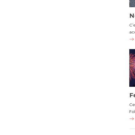
N
C’
ac
F
Cet
Fol