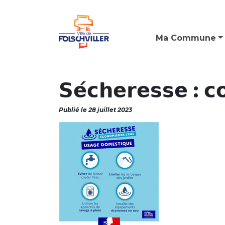
Ma Commune
𝗦𝗲́𝗰𝗵𝗲𝗿𝗲𝘀𝘀𝗲 : 𝗰
Publié le 28 juillet 2023