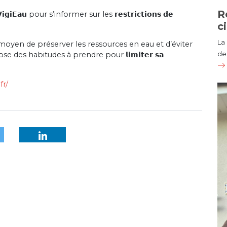
R
𝗘𝗮𝘂 pour s’informer sur les 𝗿𝗲𝘀𝘁𝗿𝗶𝗰𝘁𝗶𝗼𝗻𝘀 𝗱𝗲
c
La
st un bon moyen de préserver les ressources en eau et d’éviter
de 
ose des habitudes à prendre pour 𝗹𝗶𝗺𝗶𝘁𝗲𝗿 𝘀𝗮
fr/