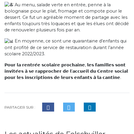
Au menu, salade verte en entrée, penne à la
bolognaise pour le plat, fromage et compote pour le
dessert. Ce fut un agréable moment
de partage avec les
enfants toujours très loquaces et que les élues ont décidé
de renouveler plusieurs fois par an.
En moyenne, ce sont une quarantaine d’enfants qui
ont profité de ce service de restauration durant l’année
scolaire 2022/2023.
𝗣𝗼𝘂𝗿 𝗹𝗮 𝗿𝗲𝗻𝘁𝗿𝗲́𝗲 𝘀𝗰𝗼𝗹𝗮𝗶𝗿𝗲 𝗽𝗿𝗼𝗰𝗵𝗮𝗶𝗻𝗲, 𝗹𝗲𝘀 𝗳𝗮𝗺𝗶𝗹𝗹𝗲𝘀 𝘀𝗼𝗻𝘁
𝗶𝗻𝘃𝗶𝘁𝗲́𝗲𝘀 𝗮̀ 𝘀𝗲 𝗿𝗮𝗽𝗽𝗿𝗼𝗰𝗵𝗲𝗿 𝗱𝗲 𝗹’𝗮𝗰𝗰𝘂𝗲𝗶𝗹 𝗱𝘂 𝗖𝗲𝗻𝘁𝗿𝗲 𝘀𝗼𝗰𝗶𝗮𝗹
𝗽𝗼𝘂𝗿 𝗹𝗲𝘀 𝗶𝗻𝘀𝗰𝗿𝗶𝗽𝘁𝗶𝗼𝗻𝘀 𝗱𝗲 𝗹𝗲𝘂𝗿𝘀 𝗲𝗻𝗳𝗮𝗻𝘁𝘀 𝗮̀ 𝗹𝗮 𝗰𝗮𝗻𝘁𝗶𝗻𝗲.
PARTAGER SUR :