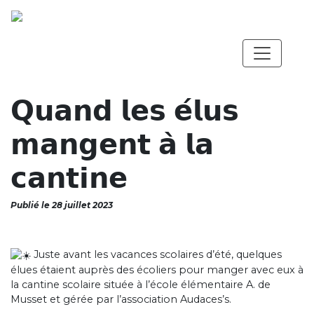
𝗤𝘂𝗮𝗻𝗱 𝗹𝗲𝘀 𝗲́𝗹𝘂𝘀
𝗺𝗮𝗻𝗴𝗲𝗻𝘁 𝗮̀ 𝗹𝗮
𝗰𝗮𝗻𝘁𝗶𝗻𝗲
Publié le 28 juillet 2023
Juste avant les vacances scolaires d’été, quelques
élues étaient auprès des écoliers pour manger avec eux à
la cantine scolaire située à l’école élémentaire A. de
Musset et gérée par l’association Audaces’s.