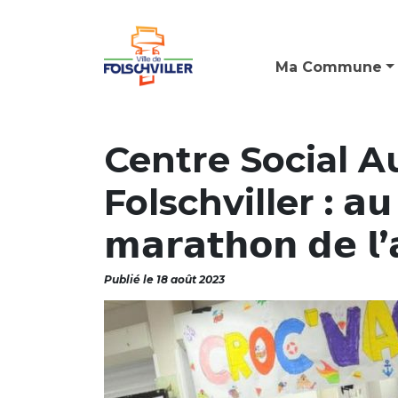
Ma Commune
Centre Social A
Folschviller : 𝗮𝘂 
𝗺𝗮𝗿𝗮𝘁𝗵𝗼𝗻 𝗱𝗲 𝗹’
Publié le 18 août 2023