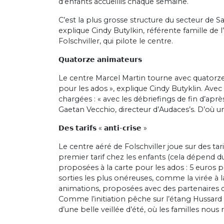
d’enfants accueillis chaque
semaine.
C’est la plus grosse structure du secteur de Sa
explique Cindy Butylkin, référente famille de 
Folschviller, qui pilote le centre.
𝗤𝘂𝗮𝘁𝗼𝗿𝘇𝗲 𝗮𝗻𝗶𝗺𝗮𝘁𝗲𝘂𝗿𝘀
Le centre Marcel Martin tourne avec quatorze 
pour les ados », explique Cindy Butyklin. Avec
chargées : « avec les débriefings de fin d’aprè
Gaetan Vecchio, directeur d’Audaces’s. D’où un
𝗗𝗲𝘀 𝘁𝗮𝗿𝗶𝗳𝘀 « 𝗮𝗻𝘁𝗶-𝗰𝗿𝗶𝘀𝗲 »
Le centre aéré de Folschviller joue sur des tari
premier tarif chez les enfants (cela dépend d
proposées à la carte pour les ados : 5 euros 
sorties les plus onéreuses, comme la virée à l
animations, proposées avec des partenaires
Comme l’initiation pêche sur l’étang Hussard d
d’une belle veillée d’été, où les familles nous 