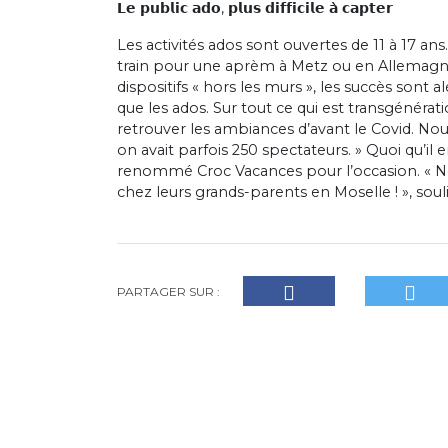
𝗟𝗲 𝗽𝘂𝗯𝗹𝗶𝗰 𝗮𝗱𝗼, 𝗽𝗹𝘂𝘀 𝗱𝗶𝗳𝗳𝗶𝗰𝗶𝗹𝗲 𝗮̀ 𝗰𝗮𝗽𝘁𝗲𝗿
Les activités ados sont ouvertes de 11 à 17 ans.
train pour une aprèm à Metz ou en Allemagn
dispositifs « hors les murs », les succès sont a
que les ados. Sur tout ce qui est transgénérat
retrouver les ambiances d’avant le Covid. Nou
on avait parfois 250 spectateurs. » Quoi qu’il e
renommé Croc Vacances pour l’occasion. « N
chez leurs grands-parents en Moselle ! », soul
PARTAGER SUR :