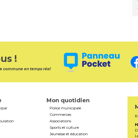
us !
otre commune en temps réel
e
Mon quotidien
M
ipal
Police municipale
Commerces
R
pulation
Associations
H
Sports et culture
D
Jeunesse et éducation
L