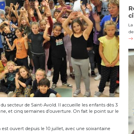
R
c
La
de 
 du secteur de Saint-Avold. Il accueille les enfants dès 3
e, et cinq semaines d’ouverture. On fait le point sur le
st ouvert depuis le 10 juillet, avec une soixantaine