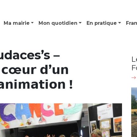
Ma mairie
Mon quotidien
En pratique
Fra
udaces’s –
L
𝗰œ𝘂𝗿 𝗱’𝘂𝗻
F
𝗻𝗶𝗺𝗮𝘁𝗶𝗼𝗻 !